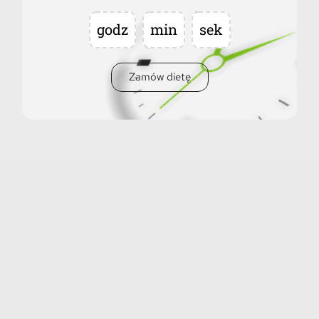
godz
min
sek
Zamów dietę