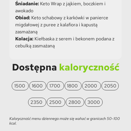
Śniadanie:
Keto Wrap z jajkiem, boczkiem i
awokado
Obiad:
Keto schabowy z karkówki w panierce
migdałowej z puree z kalafiora i kapustą
zasmażaną
Kolacja:
Kiełbaska z serem i bekonem podana z
cebulką zasmażaną
Dostępna
kaloryczność
1500
1600
1700
1800
2000
2050
2350
2500
2800
3000
Kaloryczność menu dziennego może się wahać w granicach 50-100
kcal.