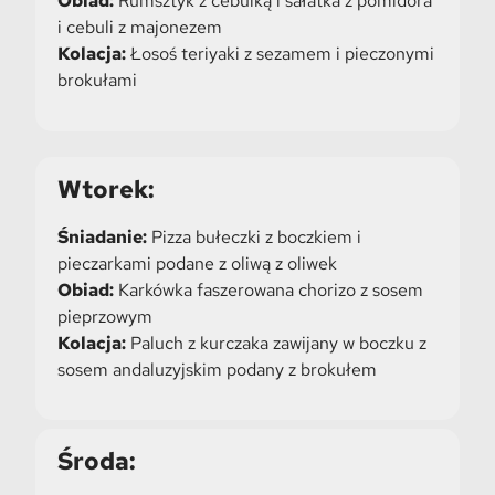
Obiad:
Rumsztyk z cebulką i sałatka z pomidora
i cebuli z majonezem
Kolacja:
Łosoś teriyaki z sezamem i pieczonymi
brokułami
Wtorek:
Śniadanie:
Pizza bułeczki z boczkiem i
pieczarkami podane z oliwą z oliwek
Obiad:
Karkówka faszerowana chorizo z sosem
pieprzowym
Kolacja:
Paluch z kurczaka zawijany w boczku z
sosem andaluzyjskim podany z brokułem
Środa: