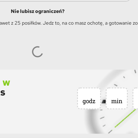
Nie lubisz ograniczeń?
et z 25 posiłków. Jedz to, na co masz ochotę, a gotowanie z
 w
as
godz
min