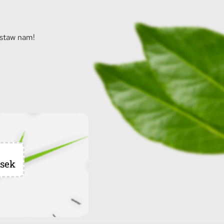
ostaw nam!
sek