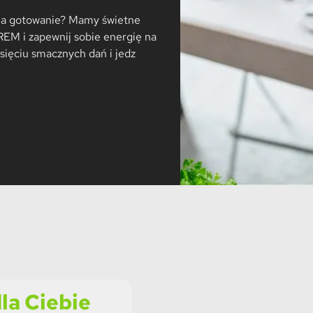
u na gotowanie? Mamy świetne
EM i zapewnij sobie energię na
esięciu smacznych dań i jedz
la Ciebie