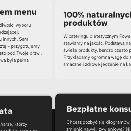
orem menu
100% naturalnyc
produktów
żliwości wyboru
dzającej,
W cateringu dietetycznym Power
lu innych. Sam
stawiamy na jakość. Podstawą nas
sztą – przygotujemy
świeże produkty, bardzo często
osto pod Twoje drzwi.
Przykładamy ogromną wagę do s
owa była pełna
smaczne i zdrowe jedzenie na ka
Bezpłatne konsu
ata
Chcesz pozbyć się kilogramów,
harze, którzy
zmienić nawyki żywieniowe? Nie