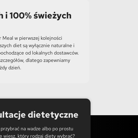
h i 100% świeżych
 Meal w pierwszej kolejności
zych diet są wyłącznie naturalne i
 pochodzące od lokalnych dostawców.
zczegółów, dlatego zapewniamy
żdy dzień.
ltacje dietetyczne
 przybrać na wadze albo po prostu
 wiesz, który rodzaj diety wybrać?