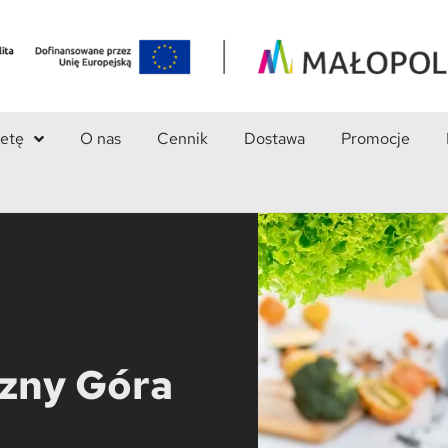
ietę
O nas
Cennik
Dostawa
Promocje
czny Góra