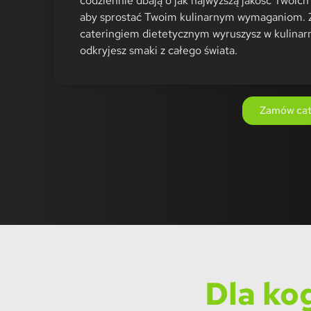
codziennie dbają o jak najwyższą jakość Twoich 
aby sprostać Twoim kulinarnym wymaganiom. 
cateringiem dietetycznym wyruszysz w kulinarn
odkryjesz smaki z całego świata.
Zamów cate
Dla ko