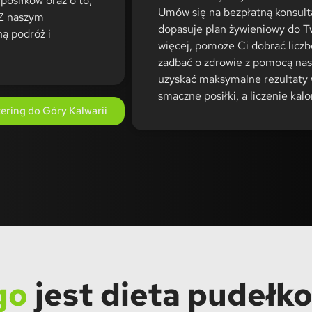
posiłków oraz o to,
Umów się na bezpłatną konsult
Z naszym
dopasuje plan żywieniowy do T
ą podróż i
więcej, pomoże Ci dobrać liczbę
zadbać o zdrowie z pomocą nas
uzyskać maksymalne rezultaty w
smaczne posiłki, a liczenie kalo
ring do Góry Kalwarii
go
jest dieta pudełk