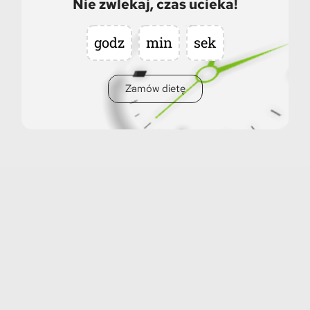
Nie zwlekaj, czas ucieka!
godz
min
sek
Zamów dietę