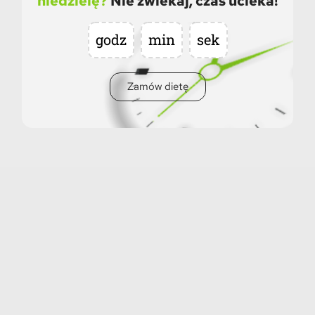
niedzielę?
Nie zwlekaj, czas ucieka!
godz
min
sek
Zamów dietę