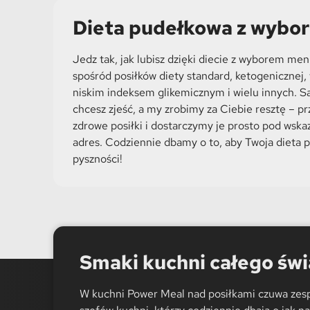
Dieta pudełkowa z wyb
Jedz tak, jak lubisz dzięki diecie z wyborem me
spośród posiłków diety standard, ketogenicznej, 
niskim indeksem glikemicznym i wielu innych. S
chcesz zjeść, a my zrobimy za Ciebie resztę – p
zdrowe posiłki i dostarczymy je prosto pod wska
adres. Codziennie dbamy o to, aby Twoja dieta 
pyszności!
Smaki kuchni całego świ
W kuchni Power Meal nad posiłkami czuwa zes