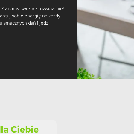
ie? Znamy świetne rozwiązanie!
ntuj sobie energię na każdy
iu smacznych dań i jedz
la Ciebie