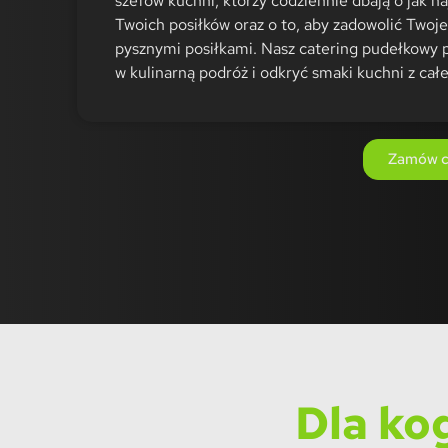
szefów kuchni, którzy codziennie dbają o jak na
Twoich posiłków oraz o to, aby zadowolić Twoj
pysznymi posiłkami. Nasz catering pudełkowy 
w kulinarną podróż i odkryć smaki kuchni z całe
Zamów c
Dla ko