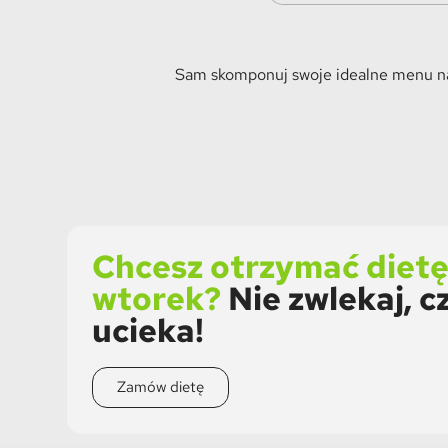
Sam skomponuj swoje idealne menu naw
Chcesz otrzymać diet
wtorek?
Nie zwlekaj, c
ucieka!
Zamów dietę