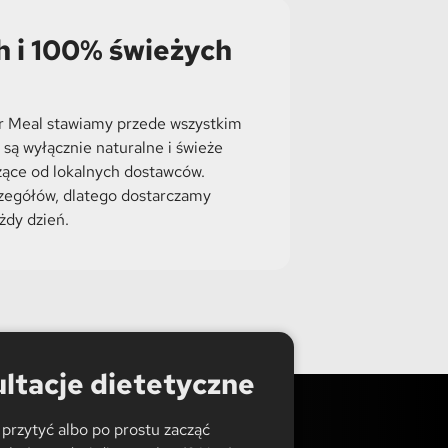
h i 100% świeżych
r Meal stawiamy przede wszystkim
 są wyłącznie naturalne i świeże
zące od lokalnych dostawców.
zegółów, dlatego dostarczamy
żdy dzień.
ltacje dietetyczne
przytyć albo po prostu zacząć