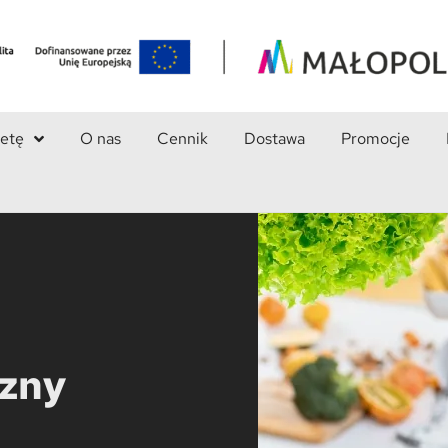
ietę
O nas
Cennik
Dostawa
Promocje
czny