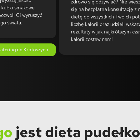
jwyższą jakość
zdrowo się odżywiać? Nie wies
e kubki smakowe
się na bezpłatną konsultację z
pozwoli Ci wyruszyć
dietę do wszystkich Twoich po
go świata.
liczbę kalorii oraz udzieli wsk
rezultaty w jak najkrótszym cza
kalorii zostaw nam!
atering do Krotoszyna
go
jest dieta pudełk