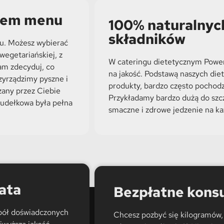
orem menu
100% naturalnyc
składników
nu. Możesz wybierać
wegetariańskiej, z
W cateringu dietetycznym Powe
am zdecyduj, co
na jakość. Podstawą naszych diet
rzyrządzimy pyszne i
produkty, bardzo często pochod
zany przez Ciebie
Przykładamy bardzo dużą do szc
pudełkowa była pełna
smaczne i zdrowe jedzenie na ka
ata
Bezpłatne konsu
pół doświadczonych
Chcesz pozbyć się kilogramów, 