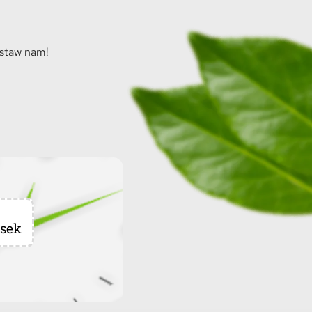
ostaw nam!
sek