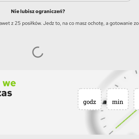
Nie lubisz ograniczeń?
et z 25 posiłków. Jedz to, na co masz ochotę, a gotowanie z
ę we
zas
godz
min