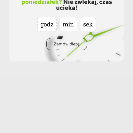
poniedziałek?
Nie zwlekaj, czas
ucieka!
godz
min
sek
Zamów dietę