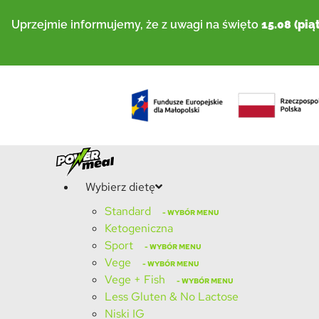
Przejdź
Uprzejmie informujemy, że z uwagi na święto
15.08 (pią
do
treści
Wybierz dietę
Standard
Ketogeniczna
Sport
Vege
Vege + Fish
Less Gluten & No Lactose
Niski IG