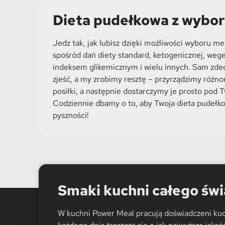
Dieta pudełkowa z wyb
Jedz tak, jak lubisz dzięki możliwości wyboru m
spośród dań diety standard, ketogenicznej, weget
indeksem glikemicznym i wielu innych. Sam zdec
zjeść, a my zrobimy resztę – przyrządzimy różn
posiłki, a następnie dostarczymy je prosto pod T
Codziennie dbamy o to, aby Twoja dieta pudełk
pyszności!
Smaki kuchni całego świ
W kuchni Power Meal pracują doświadczeni kuc