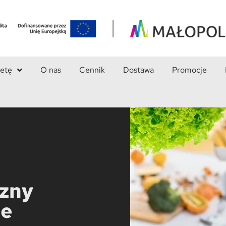
ietę
O nas
Cennik
Dostawa
Promocje
czny
ne