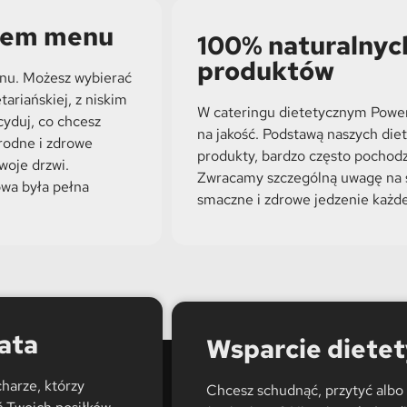
orem menu
100% naturalnych
produktów
enu. Możesz wybierać
ariańskiej, z niskim
W cateringu dietetycznym Powe
yduj, co chcesz
na jakość. Podstawą naszych diet
orodne i zdrowe
produkty, bardzo często pochod
woje drzwi.
Zwracamy szczególną uwagę na 
owa była pełna
smaczne i zdrowe jedzenie każde
ata
Wsparcie diete
harze, którzy
Chcesz schudnąć, przytyć albo