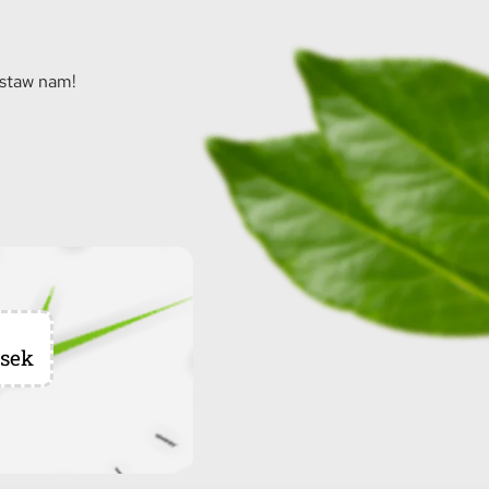
ostaw nam!
sek