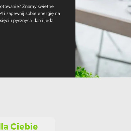
a gotowanie? Znamy świetne
i zapewnij sobie energię na
sięciu pysznych dań i jedz
la Ciebie