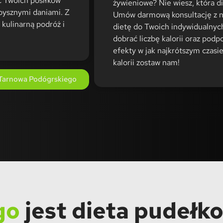
ść Twoich posiłków
żywieniowe? Nie wiesz, która d
pysznymi daniami. Z
Umów darmową konsultację z n
kulinarną podróż i
dietę do Twoich indywidualnyc
dobrać liczbę kalorii oraz podp
efekty w jak najkrótszym czasie
kalorii zostaw nam!
Tarnowa Podógrskiego
go
jest dieta pudełk