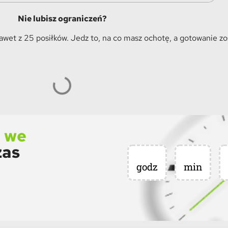
Nie lubisz ograniczeń?
et z 25 posiłków. Jedz to, na co masz ochotę, a gotowanie z
ę we
zas
godz
min