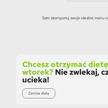
Sam skomponuj swoje idealne menu naw
Chcesz otrzymać diet
wtorek?
Nie zwlekaj, c
ucieka!
Zamów dietę