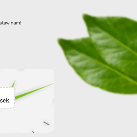
ostaw nam!
sek