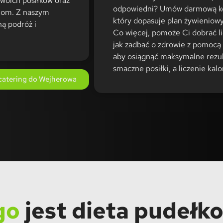
Twoich posiłków oraz
odpowiedni? Umów darmową kon
iom. Z naszym
który dopasuje plan żywieniow
ą podróż i
Co więcej, pomoże Ci dobrać lic
jak zadbać o zdrowie z pomocą
aby osiągnąć maksymalne rezult
smaczne posiłki, a liczenie kalo
atering do Wejherowa
go
jest dieta pudełk