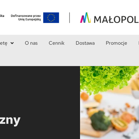
ietę
O nas
Cennik
Dostawa
Promocje
czny