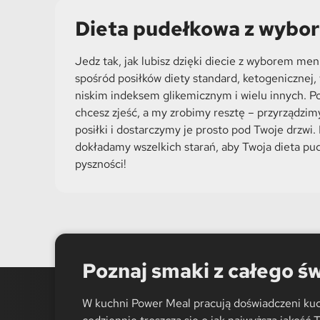
Dieta pudełkowa z wyb
Jedz tak, jak lubisz dzięki diecie z wyborem me
spośród posiłków diety standard, ketogenicznej, 
niskim indeksem glikemicznym i wielu innych. Po
chcesz zjeść, a my zrobimy resztę – przyrządzim
posiłki i dostarczymy je prosto pod Twoje drzwi
dokładamy wszelkich starań, aby Twoja dieta pu
pyszności!
Poznaj smaki z całego ś
W kuchni Power Meal pracują doświadczeni kuc