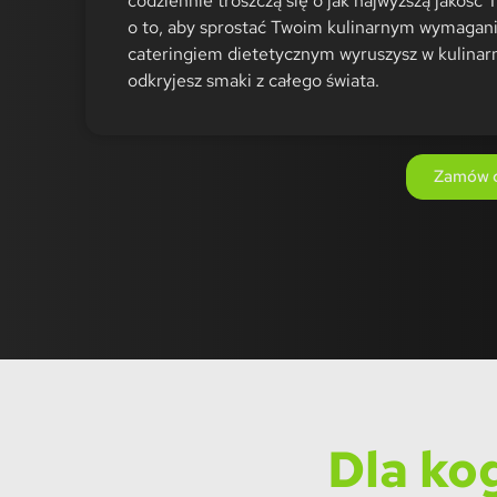
codziennie troszczą się o jak najwyższą jakość 
o to, aby sprostać Twoim kulinarnym wymagan
cateringiem dietetycznym wyruszysz w kulinarn
odkryjesz smaki z całego świata.
Zamów c
Dla ko