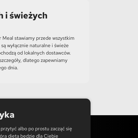
 i świeżych
r Meal stawiamy przede wszystkim
 są wyłącznie naturalne i świeże
ochodzą od lokalnych dostawców.
szczegóły, dlatego zapewniamy
go dnia.
tyka
przytyć albo po prostu zacząć się
óra dieta będzie dla Ciebie