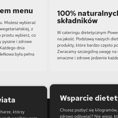
orem menu
100% naturalnych
składników
nu. Możesz wybierać
wegetariańskiej, z
W cateringu dietetycznym Powe
 prostu wybierz, co
na jakość. Podstawą naszych diet
y pyszne i zdrowe
produkty, które bardzo często p
. Każdego dnia
Zwracamy szczególną uwagę na 
dełkowa była pełna
smaczne i zdrowe jedzenie każde
Wsparcie diete
wiata
Chcesz pozbyć się kilogramów, 
harze, którzy
zdrowo odżywiać? Nie wiesz, kt