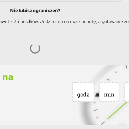
Nie lubisz ograniczeń?
et z 25 posiłków. Jedz to, na co masz ochotę, a gotowanie z
 na
godz
min