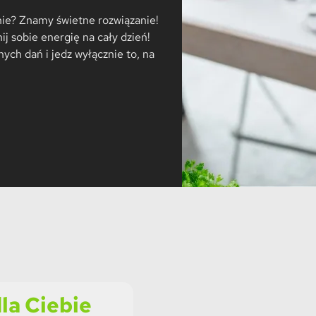
nie? Znamy świetne rozwiązanie!
 sobie energię na cały dzień!
ych dań i jedz wyłącznie to, na
la Ciebie