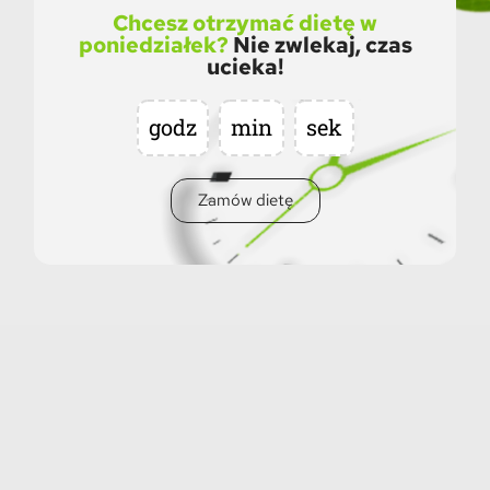
Chcesz otrzymać dietę w
poniedziałek?
Nie zwlekaj, czas
ucieka!
godz
min
sek
Zamów dietę