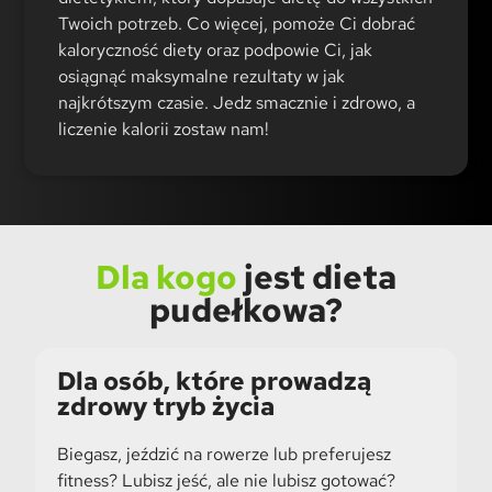
Twoich potrzeb. Co więcej, pomoże Ci dobrać
kaloryczność diety oraz podpowie Ci, jak
osiągnąć maksymalne rezultaty w jak
najkrótszym czasie. Jedz smacznie i zdrowo, a
liczenie kalorii zostaw nam!
Dla kogo
jest dieta
pudełkowa?
Dla osób, które prowadzą
zdrowy tryb życia
Biegasz, jeździć na rowerze lub preferujesz
fitness? Lubisz jeść, ale nie lubisz gotować?