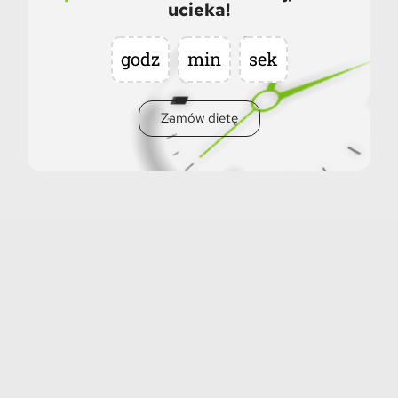
ucieka!
godz
min
sek
Zamów dietę