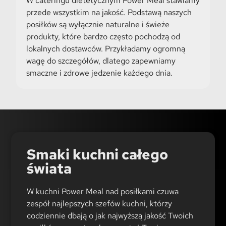
W cateringu dietetycznym Power Meal stawiamy
przede wszystkim na jakość. Podstawą naszych
posiłków są wyłącznie naturalne i świeże
produkty, które bardzo często pochodzą od
lokalnych dostawców. Przykładamy ogromną
wagę do szczegółów, dlatego zapewniamy
smaczne i zdrowe jedzenie każdego dnia.
Smaki kuchni całego
świata
W kuchni Power Meal nad posiłkami czuwa
zespół najlepszych szefów kuchni, którzy
codziennie dbają o jak najwyższą jakość Twoich