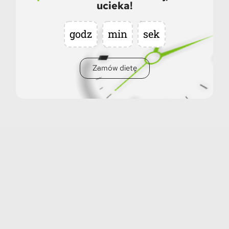
ucieka!
godz
min
sek
Zamów dietę