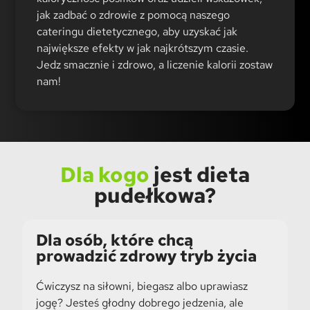
jak zadbać o zdrowie z pomocą naszego
cateringu dietetycznego, aby uzyskać jak
największe efekty w jak najkrótszym czasie.
Jedz smacznie i zdrowo, a liczenie kalorii zostaw
nam!
Dla kogo
jest dieta
pudełkowa?
Dla osób, które chcą
prowadzić zdrowy tryb życia
Ćwiczysz na siłowni, biegasz albo uprawiasz
jogę? Jesteś głodny dobrego jedzenia, ale