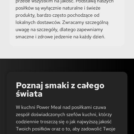
przede wszystkim na jakość. Podstawą naszych
posiłków są wyłącznie naturalne i świeże
produkty, bardzo często pochodzące od
lokalnych dostawców. Zwracamy szczególną
uwagę na szczegóły, dlatego zapewniamy
smaczne i zdrowe jedzenie na każdy dzień.
Poznaj smaki z całego
świata
W kuchni Power Meal nad posiłkami czuwa
zespół doświadczonych szefów kuchni, którzy
codziennie troszczą się o jak najwyższą jakość
Twoich posiłków oraz o to, aby zadowolić Twoje