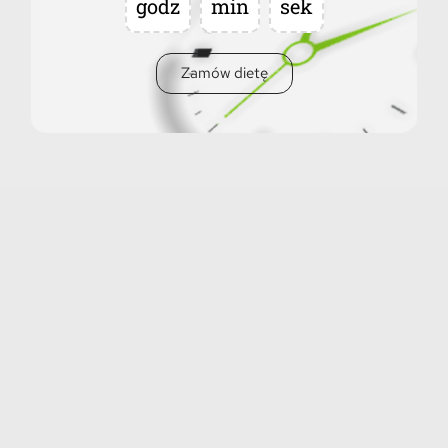
godz
min
sek
Zamów dietę