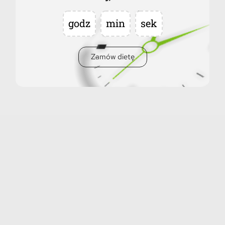
godz
min
sek
Zamów dietę