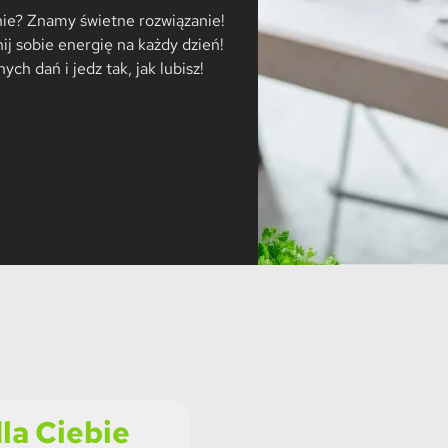
nie? Znamy świetne rozwiązanie!
 sobie energię na każdy dzień!
ch dań i jedz tak, jak lubisz!
la Ciebie