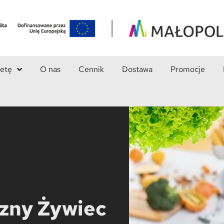
ietę
O nas
Cennik
Dostawa
Promocje
czny Żywiec