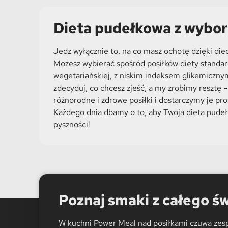
Dieta pudełkowa z wyb
Jedz wyłącznie to, na co masz ochotę dzięki di
Możesz wybierać spośród posiłków diety standar
wegetariańskiej, z niskim indeksem glikemiczny
zdecyduj, co chcesz zjeść, a my zrobimy resztę 
różnorodne i zdrowe posiłki i dostarczymy je pr
Każdego dnia dbamy o to, aby Twoja dieta pude
pyszności!
Poznaj smaki z całego ś
W kuchni Power Meal nad posiłkami czuwa zes