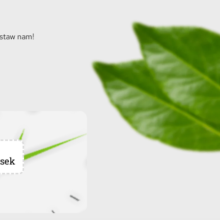
ostaw nam!
sek