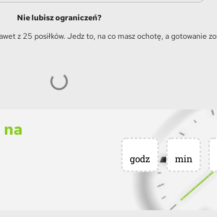
Nie lubisz ograniczeń?
et z 25 posiłków. Jedz to, na co masz ochotę, a gotowanie z
 na
godz
min