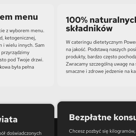
orem menu
100% naturalnyc
składników
ecie z wyborem menu.
d, ketogenicznej,
W cateringu dietetycznym Powe
m i wielu innych. Sam
na jakość. Podstawą naszych posi
– przyrządzimy
produkty, bardzo często pochod
osto pod Twoje drzwi.
Zwracamy szczególną uwagę na 
łkowa była pełna
smaczne i zdrowe jedzenie na ka
Bezpłatne konsu
wiata
Chcesz pozbyć się kilogramów, 
pół doświadczonych