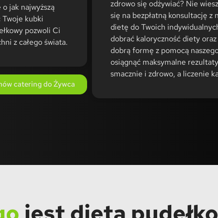
zdrowo się odżywiać? Nie wies
 o jak najwyższą
się na bezpłatną konsultację z
ć Twoje kubki
dietę do Twoich indywidualnyc
ełkowy pozwoli Ci
dobrać kaloryczność diety oraz
hni z całego świata.
dobrą formę z pomocą naszego 
osiągnąć maksymalne rezultaty 
smacznie i zdrowo, a liczenie k
ów catering do Żywca
go
jest dieta pudełk