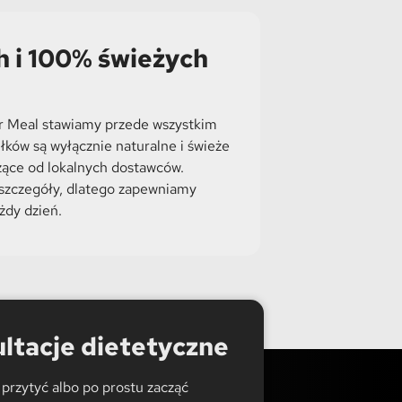
h i 100% świeżych
r Meal stawiamy przede wszystkim
łków są wyłącznie naturalne i świeże
zące od lokalnych dostawców.
szczegóły, dlatego zapewniamy
żdy dzień.
ltacje dietetyczne
przytyć albo po prostu zacząć