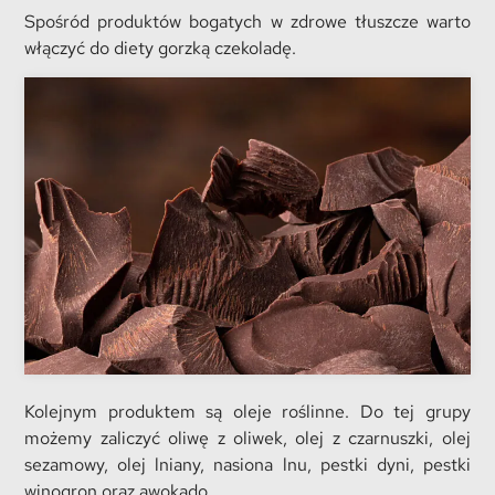
Spośród produktów bogatych w zdrowe tłuszcze warto
włączyć do diety gorzką czekoladę.
Kolejnym produktem są oleje roślinne. Do tej grupy
możemy zaliczyć oliwę z oliwek, olej z czarnuszki, olej
sezamowy, olej lniany, nasiona lnu, pestki dyni, pestki
winogron oraz awokado.