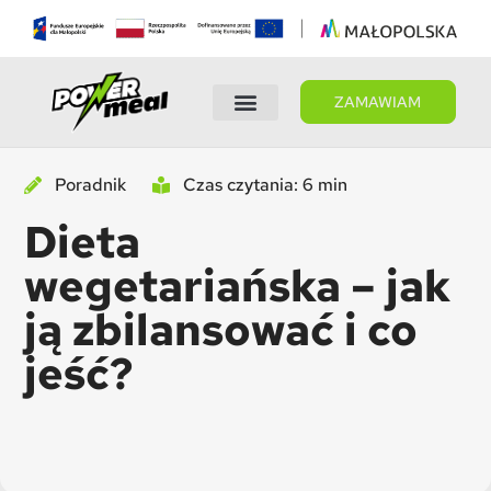
ZAMAWIAM
Wybierz dietę
Panel Klienta
Poradnik
Czas czytania: 6 min
Dieta
wegetariańska – jak
ją zbilansować i co
jeść?