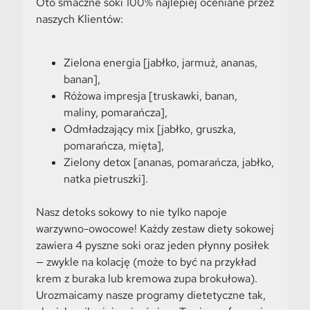
Oto smaczne soki 100% najlepiej oceniane przez
naszych Klientów:
Zielona energia [jabłko, jarmuż, ananas,
banan],
Różowa impresja [truskawki, banan,
maliny, pomarańcza],
Odmładzający mix [jabłko, gruszka,
pomarańcza, mięta],
Zielony detox [ananas, pomarańcza, jabłko,
natka pietruszki].
Nasz detoks sokowy to nie tylko napoje
warzywno-owocowe! Każdy zestaw diety sokowej
zawiera 4 pyszne soki oraz jeden płynny posiłek
— zwykle na kolację (może to być na przykład
krem z buraka lub kremowa zupa brokułowa).
Urozmaicamy nasze programy dietetyczne tak,