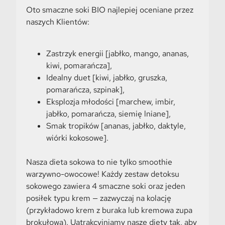
Oto smaczne soki BIO najlepiej oceniane przez
naszych Klientów:
Zastrzyk energii [jabłko, mango, ananas,
kiwi, pomarańcza],
Idealny duet [kiwi, jabłko, gruszka,
pomarańcza, szpinak],
Eksplozja młodości [marchew, imbir,
jabłko, pomarańcza, siemię lniane],
Smak tropików [ananas, jabłko, daktyle,
wiórki kokosowe].
Nasza dieta sokowa to nie tylko smoothie
warzywno-owocowe! Każdy zestaw detoksu
sokowego zawiera 4 smaczne soki oraz jeden
posiłek typu krem — zazwyczaj na kolację
(przykładowo krem z buraka lub kremowa zupa
brokułowa). Uatrakcyjniamy nasze diety tak, aby