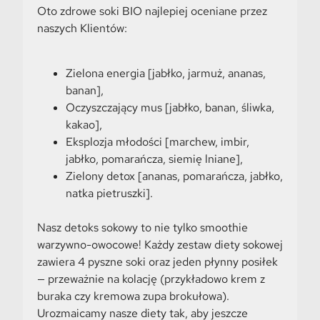
Oto zdrowe soki BIO najlepiej oceniane przez
naszych Klientów:
Zielona energia [jabłko, jarmuż, ananas,
banan],
Oczyszczający mus [jabłko, banan, śliwka,
kakao],
Eksplozja młodości [marchew, imbir,
jabłko, pomarańcza, siemię lniane],
Zielony detox [ananas, pomarańcza, jabłko,
natka pietruszki].
Nasz detoks sokowy to nie tylko smoothie
warzywno-owocowe! Każdy zestaw diety sokowej
zawiera 4 pyszne soki oraz jeden płynny posiłek
— przeważnie na kolację (przykładowo krem z
buraka czy kremowa zupa brokułowa).
Urozmaicamy nasze diety tak, aby jeszcze