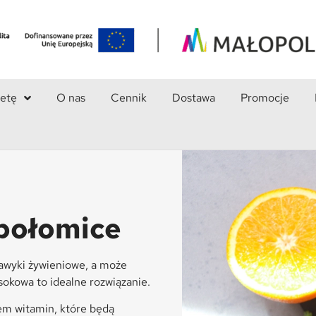
ietę
O nas
Cennik
Dostawa
Promocje
połomice
nawyki żywieniowe, a może
sokowa to idealne rozwiązanie.
em witamin, które będą