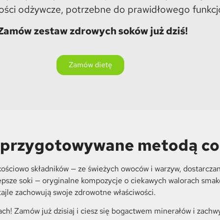
ści odżywcze, potrzebne do prawidłowego funkcj
Zamów zestaw zdrowych soków już dziś!
Zamów dietę
 przygotowywane metodą co
kościowo składników — ze świeżych owoców i warzyw, dostarcza
jlepsze soki — oryginalne kompozycje o ciekawych walorach sma
jle zachowują swoje zdrowotne właściwości.
ach! Zamów już dzisiaj i ciesz się bogactwem minerałów i zac