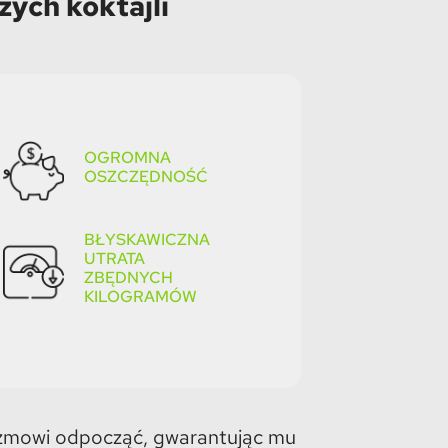
żych koktajli
OGROMNA
OSZCZĘDNOŚĆ
BŁYSKAWICZNA
UTRATA
ZBĘDNYCH
KILOGRAMÓW
izmowi odpocząć, gwarantując mu