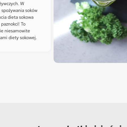
dżywczych. W
 spożywania soków
cia dieta sokowa
 paznokci! To
ie niesamowite
kami diety sokowej.