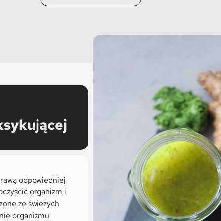
ksykującej
prawą odpowiedniej
oczyścić organizm i
dzone ze świeżych
enie organizmu