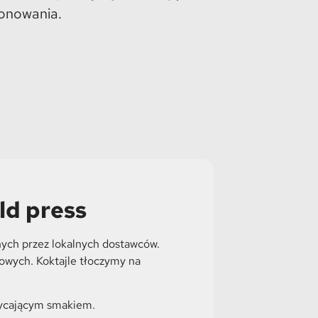
onowania.
ld press
nych przez lokalnych dostawców.
kowych. Koktajle tłoczymy na
hwycającym smakiem.