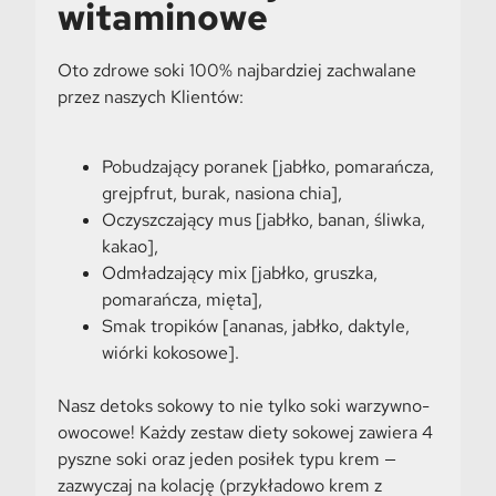
witaminowe
Oto zdrowe soki 100% najbardziej zachwalane
przez naszych Klientów:
Pobudzający poranek [jabłko, pomarańcza,
grejpfrut, burak, nasiona chia],
Oczyszczający mus [jabłko, banan, śliwka,
kakao],
Odmładzający mix [jabłko, gruszka,
pomarańcza, mięta],
Smak tropików [ananas, jabłko, daktyle,
wiórki kokosowe].
Nasz detoks sokowy to nie tylko soki warzywno-
owocowe! Każdy zestaw diety sokowej zawiera 4
pyszne soki oraz jeden posiłek typu krem —
zazwyczaj na kolację (przykładowo krem z