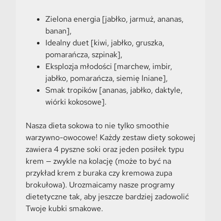
Zielona energia [jabłko, jarmuż, ananas,
banan],
Idealny duet [kiwi, jabłko, gruszka,
pomarańcza, szpinak],
Eksplozja młodości [marchew, imbir,
jabłko, pomarańcza, siemię lniane],
Smak tropików [ananas, jabłko, daktyle,
wiórki kokosowe].
Nasza dieta sokowa to nie tylko smoothie
warzywno-owocowe! Każdy zestaw diety sokowej
zawiera 4 pyszne soki oraz jeden posiłek typu
krem — zwykle na kolację (może to być na
przykład krem z buraka czy kremowa zupa
brokułowa). Urozmaicamy nasze programy
dietetyczne tak, aby jeszcze bardziej zadowolić
Twoje kubki smakowe.