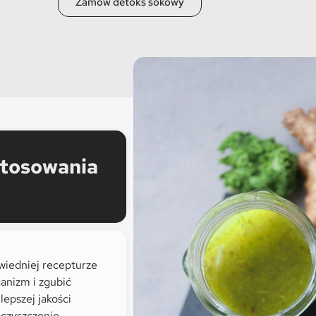
Zamów detoks sokowy
stosowania
owiedniej recepturze
ganizm i zgubić
lepszej jakości
czyszczenie