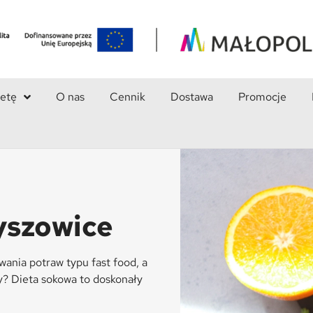
ietę
O nas
Cennik
Dostawa
Promocje
yszowice
wania potraw typu fast food, a
? Dieta sokowa to doskonały