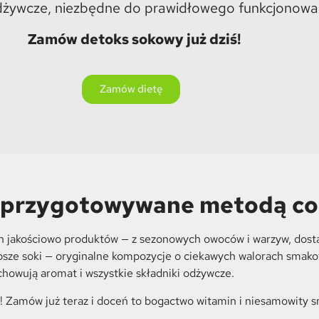
dżywcze, niezbędne do prawidłowego funkcjonowa
Zamów detoks sokowy już dziś!
Zamów dietę
 przygotowywane metodą co
ch jakościowo produktów — z sezonowych owoców i warzyw, dos
psze soki — oryginalne kompozycje o ciekawych walorach smako
owują aromat i wszystkie składniki odżywcze.
! Zamów już teraz i doceń to bogactwo witamin i niesamowity 