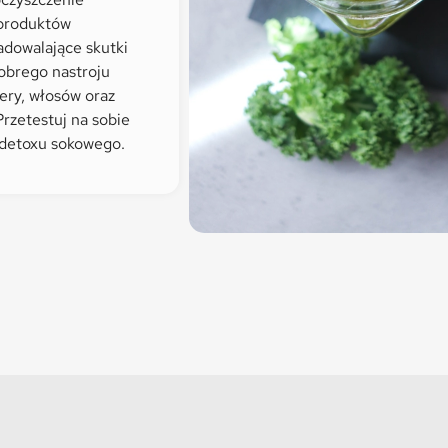
 produktów
dowalające skutki
obrego nastroju
cery, włosów oraz
rzetestuj na sobie
 detoxu sokowego.