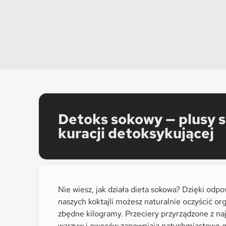
Detoks sokowy — plusy 
kuracji detoksykującej
Nie wiesz, jak działa dieta sokowa? Dzięki odp
naszych koktajli możesz naturalnie oczyścić or
zbędne kilogramy. Przeciery przyrządzone z naj
warzyw i owoców zapewniają natychmiastowe o