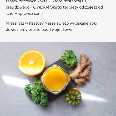
zestaw zdrowych koktajli, które dostarczą Ci
prawdziwego POWERA! Skutki tej diety odczujesz od
razu — sprawdź sam!
Mieszkasz w
Rząsce
? Nasze świeżo wyciskane soki
dowieziemy prosto pod Twoje drzwi.