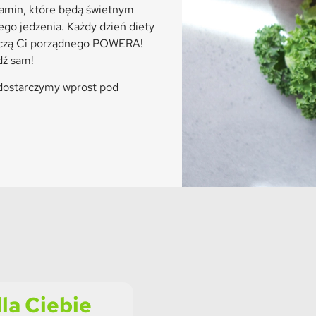
tamin, które będą świetnym
o jedzenia. Każdy dzień diety
tarczą Ci porządnego POWERA!
dź sam!
 dostarczymy wprost pod
la Ciebie