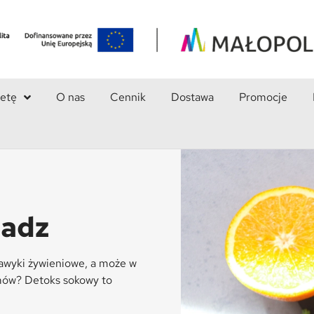
ietę
O nas
Cennik
Dostawa
Promocje
radz
nawyki żywieniowe, a może w
amów? Detoks sokowy to