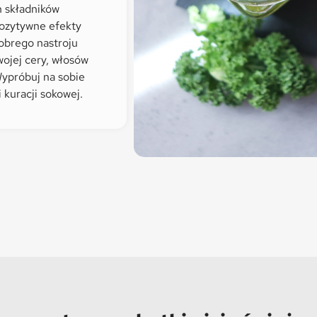
 składników
ozytywne efekty
obrego nastroju
wojej cery, włosów
Wypróbuj na sobie
 kuracji sokowej.