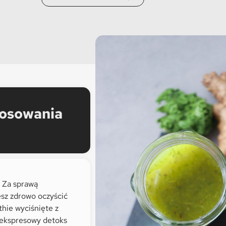
tosowania
? Za sprawą
esz zdrowo oczyścić
hie wyciśnięte z
 ekspresowy detoks