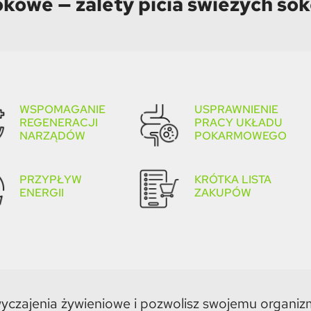
okowe — zalety picia świeżych so
WSPOMAGANIE
USPRAWNIENIE
REGENERACJI
PRACY UKŁADU
NARZĄDÓW
POKARMOWEGO
PRZYPŁYW
KRÓTKA LISTA
ENERGII
ZAKUPÓW
zwyczajenia żywieniowe i pozwolisz swojemu organ