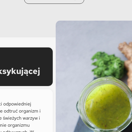
ksykującej
ki odpowiedniej
e odtruć organizm i
e świeżych warzyw i
nie organizmu