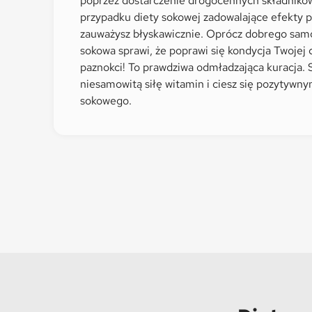
poprzez dostarczenie drogocennych składnikó
przypadku diety sokowej zadowalające efekty p
zauważysz błyskawicznie. Oprócz dobrego sam
sokowa sprawi, że poprawi się kondycja Twojej 
paznokci! To prawdziwa odmładzająca kuracja. 
niesamowitą siłę witamin i ciesz się pozytywn
sokowego.