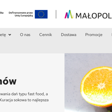
ietę
O nas
Cennik
Dostawa
Promocje
rnów
wania dań typu fast food, a
Kuracja sokowa to najlepsza