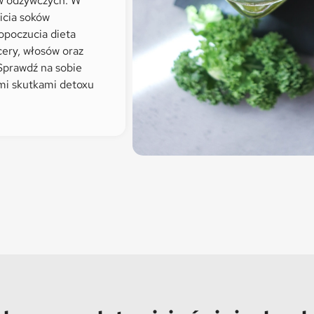
w odżywczych. W
icia soków
opoczucia dieta
cery, włosów oraz
Sprawdź na sobie
ymi skutkami detoxu