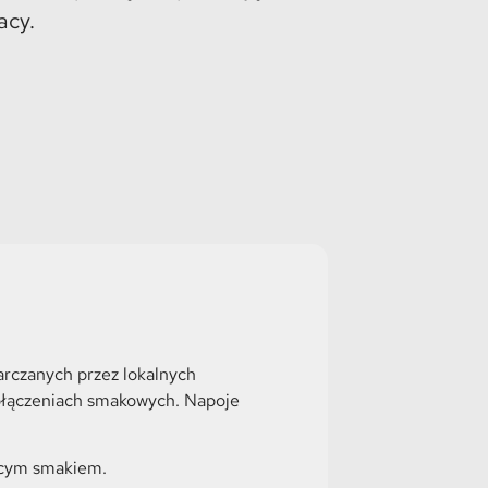
acy.
arczanych przez lokalnych
 połączeniach smakowych. Napoje
jącym smakiem.