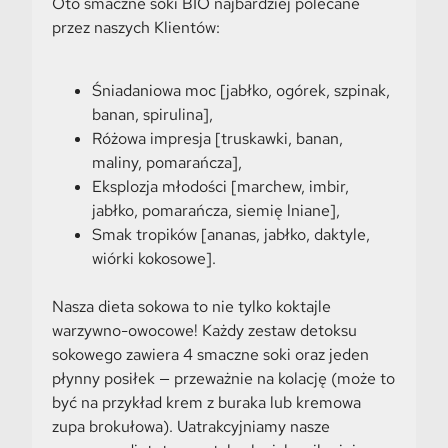
Oto smaczne soki BIO najbardziej polecane
przez naszych Klientów:
Śniadaniowa moc [jabłko, ogórek, szpinak,
banan, spirulina],
Różowa impresja [truskawki, banan,
maliny, pomarańcza],
Eksplozja młodości [marchew, imbir,
jabłko, pomarańcza, siemię lniane],
Smak tropików [ananas, jabłko, daktyle,
wiórki kokosowe].
Nasza dieta sokowa to nie tylko koktajle
warzywno-owocowe! Każdy zestaw detoksu
sokowego zawiera 4 smaczne soki oraz jeden
płynny posiłek — przeważnie na kolację (może to
być na przykład krem z buraka lub kremowa
zupa brokułowa). Uatrakcyjniamy nasze