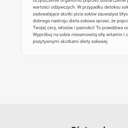
oczyszczenie organizmu poprzez dostarczenie
wartości odżywczych. W przypadku detoksu s
zadowalające skutki picia soków zauważysz bły
dobrego nastroju dieta sokowa sprawi, że popra
Twojej cery, włosów i paznokci! To prawdziwa o
Wypróbuj na sobie niesamowitą siłę witamin i c
pozytywnymi skutkami diety sokowej.