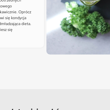
 potrzebnych
okowego
skawicznie. Oprócz
wi się kondycja
dmładzająca dieta.
iesz się