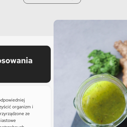
osowania
 odpowiedniej
yścić organizm i
rzyrządzone ze
miastowe