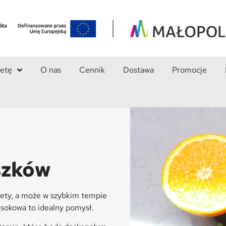
ietę
O nas
Cennik
Dostawa
Promocje
szków
diety, a może w szybkim tempie
 sokowa to idealny pomysł.