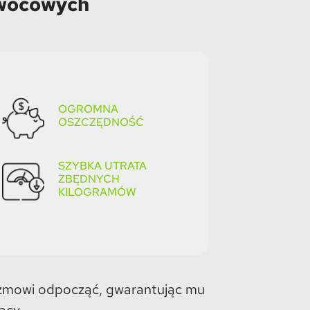
owocowych
OGROMNA
OSZCZĘDNOŚĆ
SZYBKA UTRATA
ZBĘDNYCH
KILOGRAMÓW
izmowi odpocząć, gwarantując mu
acy.