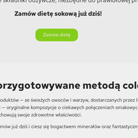
Zamów dietę sokową już dziś!
Zamów dietę
 przygotowywane metodą col
oduktów — ze świeżych owoców i warzyw, dostarczanych przez 
soki — oryginalne kompozycje o ciekawych połączeniach smakowy
howują swoje zdrowotne właściwości.
amów już dziś i ciesz się bogactwem minerałów oraz fantastyc