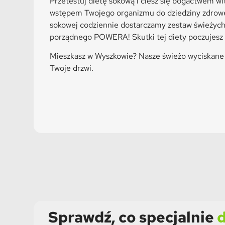
Przetestuj dietę sokową i ciesz się bogactwem w
wstępem Twojego organizmu do dziedziny zdrowe
sokowej codziennie dostarczamy zestaw świeżych
porządnego POWERA! Skutki tej diety poczujesz 
Mieszkasz w Wyszkowie? Nasze świeżo wyciskane
Twoje drzwi.
Sprawdź, co specjalnie
d