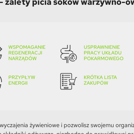
— zalety picia soków warzywno-
WSPOMAGANIE
USPRAWNIENIE
REGENERACJI
PRACY UKŁADU
NARZĄDÓW
POKARMOWEGO
PRZYPŁYW
KRÓTKA LISTA
ENERGII
ZAKUPÓW
wyczajenia żywieniowe i pozwolisz swojemu organ
 składniki odżywcze, niezbędne do prawidłowej pr