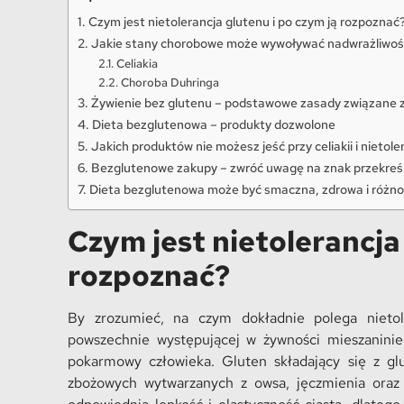
Czym jest nietolerancja glutenu i po czym ją rozpoznać
Jakie stany chorobowe może wywoływać nadwrażliwość
Celiakia
Choroba Duhringa
Żywienie bez glutenu – podstawowe zasady związane z
Dieta bezglutenowa – produkty dozwolone
Jakich produktów nie możesz jeść przy celiakii i nietole
Bezglutenowe zakupy – zwróć uwagę na znak przekreś
Dieta bezglutenowa może być smaczna, zdrowa i różno
Czym jest nietolerancja
rozpoznać?
By zrozumieć, na czym dokładnie polega nietole
powszechnie występującej w żywności mieszaninie 
pokarmowy człowieka. Gluten składający się z gl
zbożowych wytwarzanych z owsa, jęczmienia oraz 