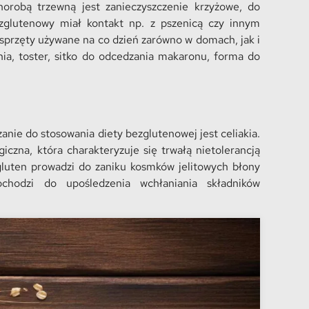
horobą trzewną jest zanieczyszczenie krzyżowe, do
zglutenowy miał kontakt np. z pszenicą czy innym
sprzęty używane na co dzień zarówno w domach, jak i
ia, toster, sitko do odcedzania makaronu, forma do
ie do stosowania diety bezglutenowej jest celiakia.
czna, która charakteryzuje się trwałą nietolerancją
 gluten prowadzi do zaniku kosmków jelitowych błony
ochodzi do upośledzenia wchłaniania składników