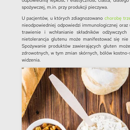
odpowiednią lepkość i elastyczność ciasta, dlateg
spożywczej, m.in. przy produkcji pieczywa.
U pacjentów, u których zdiagnozowano
chorobę trz
nieodpowiedniej odpowiedzi immunologicznej oraz 
trawienie i wchłanianie składników odżywczych 
nietolerancja glutenu może manifestować się ni
Spożywanie produktów zawierających gluten może 
zdrowotnych, w tym zmian skórnych, bólów kostno
widzenia.