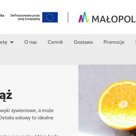
ietę
O nas
Cennik
Dostawa
Promocje
ąż
awyki żywieniowe, a może
Detoks sokowy to idealne