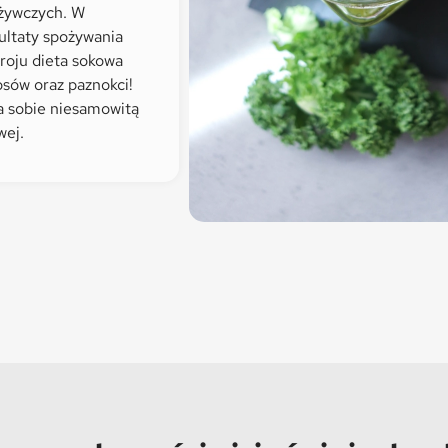
dżywczych. W
ultaty spożywania
roju dieta sokowa
osów oraz paznokci!
a sobie niesamowitą
wej.