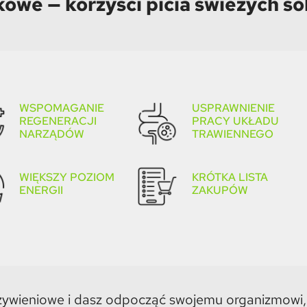
kowe — korzyści picia świeżych s
WSPOMAGANIE
USPRAWNIENIE
REGENERACJI
PRACY UKŁADU
NARZĄDÓW
TRAWIENNEGO
WIĘKSZY POZIOM
KRÓTKA LISTA
ENERGII
ZAKUPÓW
 żywieniowe i dasz odpocząć swojemu organizmowi,