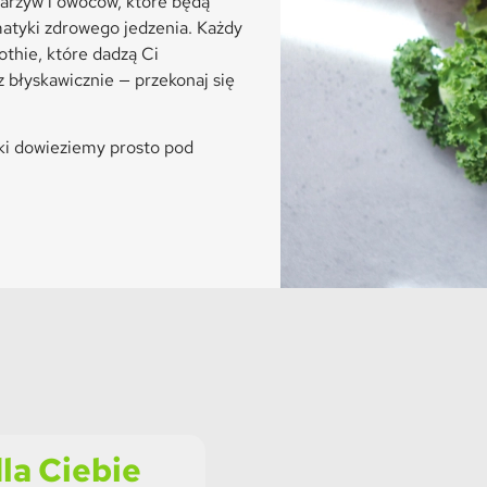
arzyw i owoców, które będą
tyki zdrowego jedzenia. Każdy
thie, które dadzą Ci
 błyskawicznie — przekonaj się
ki dowieziemy prosto pod
la Ciebie