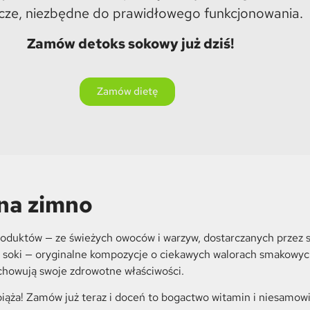
ze, niezbędne do prawidłowego funkcjonowania.
Zamów detoks sokowy już dziś!
Zamów dietę
 na zimno
roduktów — ze świeżych owoców i warzyw, dostarczanych przez
ze soki — oryginalne kompozycje o ciekawych walorach smakowyc
howują swoje zdrowotne właściwości.
biąża! Zamów już teraz i doceń to bogactwo witamin i niesamow