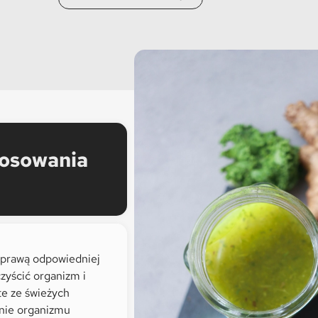
tosowania
sprawą odpowiedniej
yścić organizm i
te ze świeżych
enie organizmu