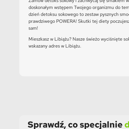
Zamów detoks sokowy i zachwycaj się smakiem w
doskonałym wstępem Twojego organizmu do tema
dzień detoksu sokowego to zestaw pysznych smoo
prawdziwego POWERA! Skutki tej diety poczujesz
sam!
Mieszkasz w Libiążu? Nasze świeżo wyciśnięte so
wskazany adres w Libiążu.
Sprawdź, co specjalnie
d