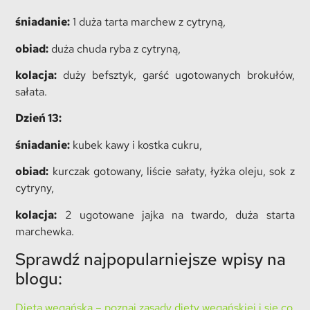
śniadanie:
1 duża tarta marchew z cytryną,
obiad:
duża chuda ryba z cytryną,
kolacja:
duży befsztyk, garść ugotowanych brokułów,
sałata.
Dzień 13:
śniadanie:
kubek kawy i kostka cukru,
obiad:
kurczak gotowany, liście sałaty, łyżka oleju, sok z
cytryny,
kolacja:
2 ugotowane jajka na twardo, duża starta
marchewka.
Sprawdź najpopularniejsze wpisy na
blogu:
Dieta wegańska – poznaj zasady diety wegańskiej i się co