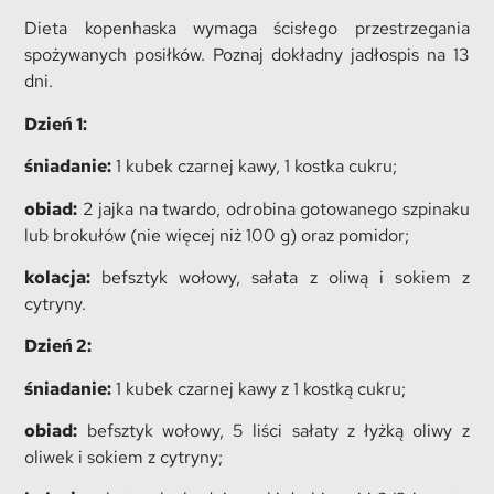
Dieta kopenhaska wymaga ścisłego przestrzegania
spożywanych posiłków. Poznaj dokładny jadłospis na 13
dni.
Dzień 1:
śniadanie:
1 kubek czarnej kawy, 1 kostka cukru;
obiad:
2 jajka na twardo, odrobina gotowanego szpinaku
lub brokułów (nie więcej niż 100 g) oraz pomidor;
kolacja:
befsztyk wołowy, sałata z oliwą i sokiem z
cytryny.
Dzień 2:
śniadanie:
1 kubek czarnej kawy z 1 kostką cukru;
obiad:
befsztyk wołowy, 5 liści sałaty z łyżką oliwy z
oliwek i sokiem z cytryny;