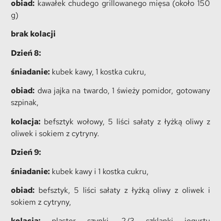
obiad:
kawałek chudego grillowanego mięsa (około 150
g)
brak kolacji
Dzień 8:
śniadanie:
kubek kawy, 1 kostka cukru,
obiad:
dwa jajka na twardo, 1 świeży pomidor, gotowany
szpinak,
kolacja:
befsztyk wołowy, 5 liści sałaty z łyżką oliwy z
oliwek i sokiem z cytryny.
Dzień 9:
śniadanie:
kubek kawy i 1 kostka cukru,
obiad:
befsztyk, 5 liści sałaty z łyżką oliwy z oliwek i
sokiem z cytryny,
kolacja:
plaster szynki, 2/3 szklanki jogurtu