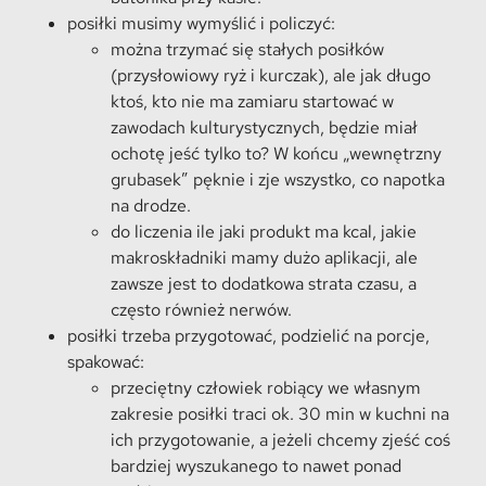
posiłki musimy wymyślić i policzyć:
można trzymać się stałych posiłków
(przysłowiowy ryż i kurczak), ale jak długo
ktoś, kto nie ma zamiaru startować w
zawodach kulturystycznych, będzie miał
ochotę jeść tylko to? W końcu „wewnętrzny
grubasek” pęknie i zje wszystko, co napotka
na drodze.
do liczenia ile jaki produkt ma kcal, jakie
makroskładniki mamy dużo aplikacji, ale
zawsze jest to dodatkowa strata czasu, a
często również nerwów.
posiłki trzeba przygotować, podzielić na porcje,
spakować:
przeciętny człowiek robiący we własnym
zakresie posiłki traci ok. 30 min w kuchni na
ich przygotowanie, a jeżeli chcemy zjeść coś
bardziej wyszukanego to nawet ponad