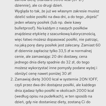
dziennie), ale co drugi dzień.
Wygląda to tak, że już we własnym zakresie musisz
dzielić sobie posiłki na dwa dni, a do tego „dojeść”
jeden własny posiłek (lub np. dwie kawy
bulletproof). Na każdym z naszych posiłków
znajdziesz etykietę z szacunkową kalorycznością,
więc łatwo możesz dopasować posiłki, nie patrząc,
na jaką porę dany posiłek jest zalecany. Zamiast 60
zł dziennie zapłacisz tylko 33,5 zł w normalnej
cenie, ale zamawiając 20 dni dostawy, cena
jednego dnia diety spadnie do 32 zł, do tego
możesz wykorzystać inne pomysły podane wyżej i
obniżyć cenę nawet poniżej 30 zł!
Zamawiaj dietę 3000 kcal w systemie 2ON 1OFF,
czyli przez dwa dni dostajesz posiłki, ale każdego
dnia zjadasz tylko posiłki w okolicach 2000 kcal
(według opisu na pudełkach), w ten sposób na
dzień, gdy nie dostaniesz diety, zostaną Ci do